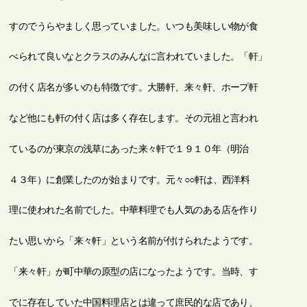
すのでうらやましく思っていました。いつも美味しい物が食
べられて良いなとクラスのみんなに言われていました。「軒」
の付く店名が多いのも特徴です。大勝軒、来々軒、ホープ軒
など他にも軒の付く店は多く存在します。その元祖と言われ
ているのが東京の浅草にあった来々軒で１９１０年（明治
４３年）に創業したのが始まりです。元々○○軒は、西洋料
理に使われた名前でした。中華料理でも人気のある店を作り
たい思いから「来々軒」という名前が付けられたようです。
「来々軒」が町中華の原型の店になったようです。当時、す
でに存在していた中国料理店とは違って庶民的な店であり、