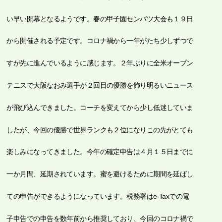
い早い開幕となるようです。春の甲子園センバツ大会も１９日
から開催される予定です。コロナ禍から一年がたち少しずつで
すが先に進んでいるように感じます。２年ぶりに全米オープン
テニスで大阪なおみ選手が２回目の優勝を飾り明るいニュース
が飛び込んできました。コーチを変えてから少し低迷していま
したが、今回の優勝で世界ランクも２位になりこの先がとても
楽しみになってきました。今年の確定申告は４月１５日までに
一か月間、延期されています。蜜を避けるために期間を延ばし
ての申告ができるようになっています。税務署はe-Taxでの電
子申告での申告を数年前から推奨しており、今回のコロナ禍で