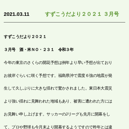
2021.03.11
すずこうだより２０２１ ３月号
すずこうだより２０２１
３
月号 酒・米
ＮＯ・２３１ 令和３年
今年の東京のさくらの開花予想は例年より早い予想が出ており
お彼岸ぐらいに咲く予想です。福島県沖で震度６強の地震が発
生して久しぶりに大きな揺れで驚かされました。東日本大震災
より強い揺れに見舞われた地域もあり、被害に遭われた方には
お見舞い申し上げます。サッカーのJリーグも先月に開幕をし
て、プロや野球も今月末より開幕するようですので昨年とは違