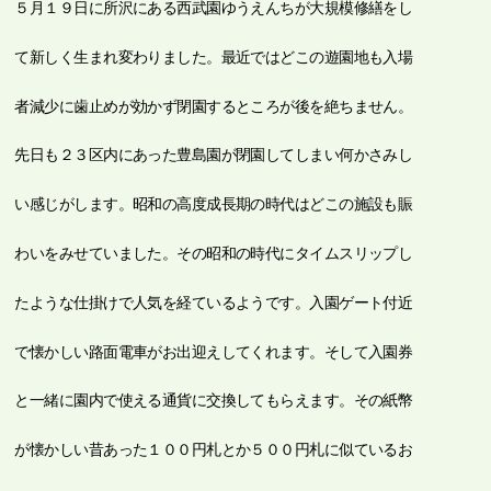
５月１９日に所沢にある西武園ゆうえんちが大規模修繕をし
て新しく生まれ変わりました。最近ではどこの遊園地も入場
者減少に歯止めが効かず閉園するところが後を絶ちません。
先日も２３区内にあった豊島園が閉園してしまい何かさみし
い感じがします。昭和の高度成長期の時代はどこの施設も賑
わいをみせていました。その昭和の時代にタイムスリップし
たような仕掛けで人気を経ているようです。入園ゲート付近
で懐かしい路面電車がお出迎えしてくれます。そして入園券
と一緒に園内で使える通貨に交換してもらえます。その紙幣
が懐かしい昔あった１００円札とか５００円札に似ているお