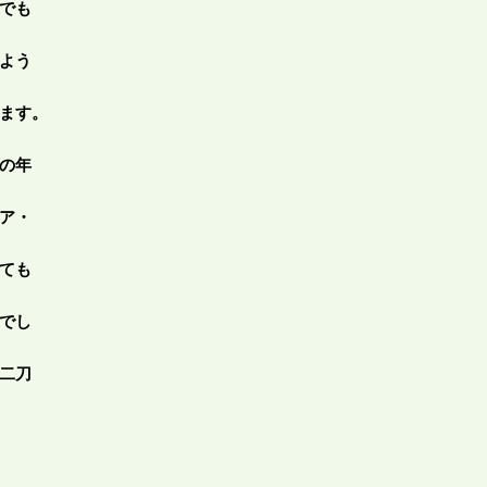
でも
よう
ます。
の年
ア・
ても
でし
二刀