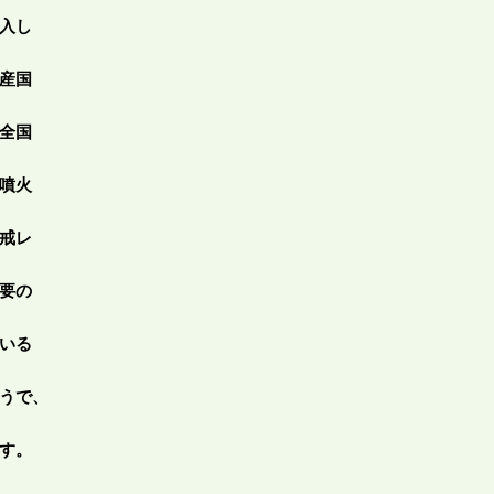
入し
産国
全国
噴火
戒レ
要の
いる
うで、
す。