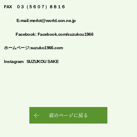
FAX ０３（５６０７）８８１６
E-mail:merlot@world.ocn.ne.jp
Facebook:
Facebook.com/suzukou1966
ホームページ:suzuko1966.com
Instagram SUZUKOU SAKE
前のページに戻る