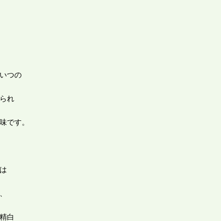
いつの
られ
味です。
は
、
精白