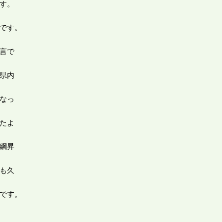
す。
です。
言で
県内
なっ
たよ
綱昇
も久
です。