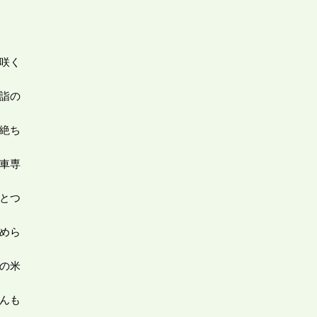
咲く
詣の
絶ち
車専
とつ
めら
の米
んも