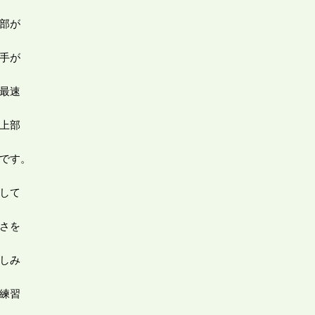
部が
手が
最速
上部
です。
して
さを
しみ
練習