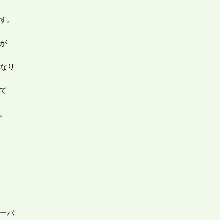
す。
が
になり
て
。
ーパ