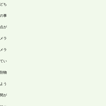
どち
の事
点が
メラ
メラ
てい
別物
よう
間が