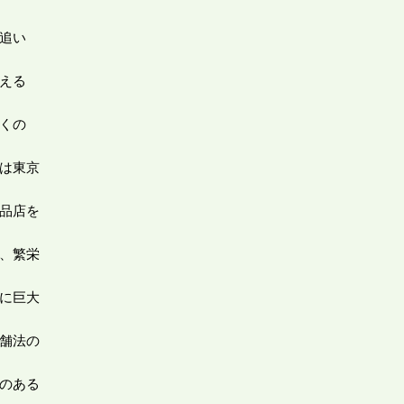
追い
える
くの
は東京
品店を
、繁栄
に巨大
舗法の
のある