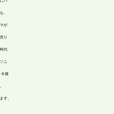
にハ
も、
マが
売り
時代
ソニ
り今後
。
ます。
。