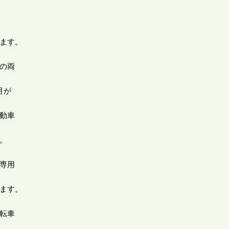
ます。
の両
月が
動車
。
専用
ます。
転車